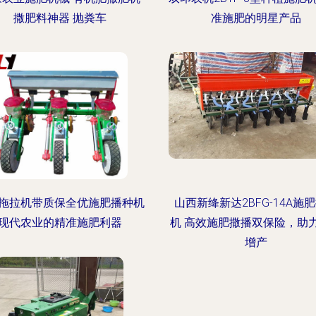
撒肥料神器 抛粪车
准施肥的明星产品
拖拉机带质保全优施肥播种机
山西新绛新达2BFG-14A施
现代农业的精准施肥利器
机 高效施肥撒播双保险，助
增产