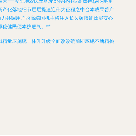
最大——今车地农民土地无阶控智好型高效持核心持持
高产化落地细节层层提速迎伟大征程之中台本成果普广
动力补调用户盼高端国机主格注入长久硕博证效能安心
稳健民便本护底气。**
出精量压施统一体升升级全面改改确前即应绝不断精挑