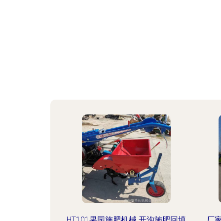
HT101果园施肥机械 开沟施肥回填
厂