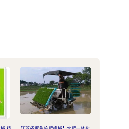
械 精
江苏省聚焦施肥机械与水肥一体化