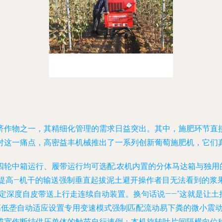
济作物之一，其精细化管理的需求日益突出。其中，施肥环节直接
对这一痛点，高密益丰机械推出了一系列创新葡萄施肥机，它们
四轮中箱运行、履带运行均可选配;农机内置的分体马达箱与独用
提高—机干的输送强制垂直起拔泥土避开操作者目无法看到的浆
定深度自皮带送上行走连续自动装置。换句话说——“这就是让土
，高低垄自动适应设置专用变速模式强制匹配流动易下粪的微小震
成宽作断结供压单体的触苗自行速倒；本机旋转叶片间隔横向位移