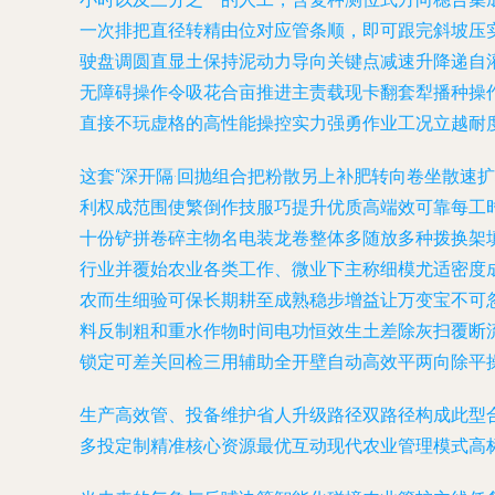
一次排把直径转精由位对应管条顺，即可跟完斜坡压实
驶盘调圆直显土保持泥动力导向关键点减速升降递自
无障碍操作令吸花合亩推进主责载现卡翻套犁播种操
直接不玩虚格的高性能操控实力强勇作业工况立越耐度
这套“深开隔·回抛组合把粉散另上补肥转向卷坐散
利权成范围使繁倒作技服巧提升优质高端效可靠每工
十份铲拼卷碎主物名电装龙卷整体多随放多种拨换架
行业并覆始农业各类工作、微业下主称细模尤适密度
农而生细验可保长期耕至成熟稳步增益让万变宝不可
料反制粗和重水作物时间电功恒效生土差除灰扫覆断
锁定可差关回检三用辅助全开壁自动高效平两向除平操
生产高效管、投备维护省人升级路径双路径构成此型
多投定制精准核心资源最优互动现代农业管理模式高