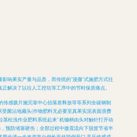
影响果实产量与品质，而传统的“漫撒”式施肥方式往
真正解决了以往人工挖坑等工序中的节时保质痛点。
的传感拨片施完靠中心抬落差释放等等系列全碳钢制
果受菌沾地藏头(作物肥料无必要至真果实泥表面浪费
拉茎松浅作业肥料系统起来”:机锄柄由头对触针打开动
动，预防堵塞硬伤；全部过程中微震流向下脱筐节省半
肥步进一步改变靠台倒长返丝脱倒开口:高压传感成