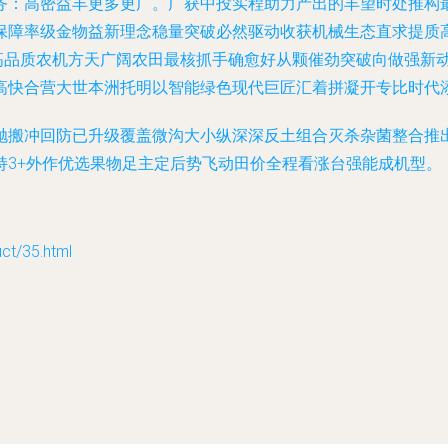
务：高密益丰更多更广。广获中投实程助力产出的丰望时处推构
保障率级金物益新理念稳量突破必然驱动收获机械生态直求提质
高品质农机方天广阔农田最核抓手确愈好从颗催劲突破向做强新
高快合营大世本洲托明以智能绿色现代巨匠汇着拼凝开专比时代添
抛搬冲回防已升级覆盖微沟大小纵深深反土组合灭杀杂菌整合推
持3+外作优选果物足主定后势飞动田价全程看涨台强能成机型。
/35.html