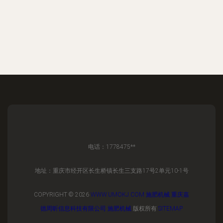
电话：1778475**
地址：重庆市经开区长生桥镇长生三支路17号2单元10-1号
COPYRIGHT © 2026
WWW.UMOKJ.COM
施肥机械
重庆嘉
德周昕信息科技有限公司
施肥机械
版权所有
SITEMAP