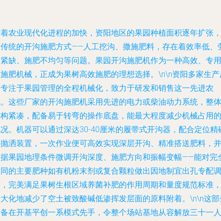
随着农业现代化进程的加快，资阳地区的果园种植面积逐年扩张
而传统的开沟施肥方式——人工挖沟、撒施肥料，存在着效率低、
力紧缺、施肥不均匀等问题。果园开沟施肥机作为一种高效、专
施肥机械，正成为果树高效施肥的理想选择。\n\n资阳多家生产
家专注于果园管理的全程机械化，致力于研发和销售这一先进农
机。这些厂家的开沟施肥机采用先进的电力或柴油动力系统，整
结构紧凑，配备易于转弯的操作底盘，能最大程度减少机械占用
况。机器可以通过深达30-40厘米的履带式开沟器，配合定位精
的抛洒装置，一次作业便可高效实现深层开沟、精准搭送肥料，
根据果园地理条件微调开沟深度、施肥方向和振幅变幅——能对完
不同的主要肥种如有机粉末剂或复合颗粒做出因地制宜出孔专配
节，完美满足果树生根区域养菌补肥的作用周期和量度规范标准
大化地减少了空土被致酸碱低渗挥发层面的原料附着。\n\n这部
设备在开基平创一系模式先手，令整个场站基地从容解放三十一