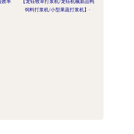
植效率
【龙钰牧草打浆机/龙钰机械新品鸭
饲料打浆机/小型果蔬打浆机】-