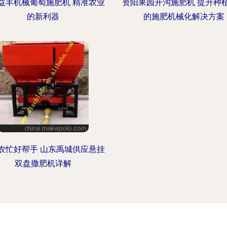
益丰机械葡萄施肥机 精准农业
资阳果园开沟施肥机 提升种
的新利器
的施肥机械化解决方案
农忙好帮手 山东禹城供应悬挂
双盘撒肥机详解