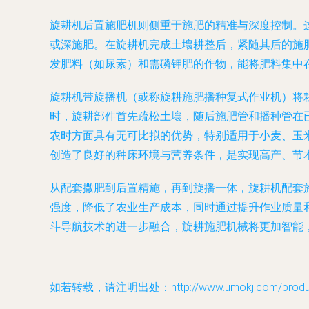
旋耕机后置施肥机
则侧重于施肥的精准与深度控制。
或
深施肥
。在旋耕机完成土壤耕整后，紧随其后的施
发肥料（如尿素）和需磷钾肥的作物，能将肥料集中
旋耕机带旋播机
（或称旋耕施肥播种复式作业机）将
时，旋耕部件首先疏松土壤，随后施肥管和播种管在
农时方面具有无可比拟的优势，特别适用于小麦、玉
创造了良好的种床环境与营养条件，是实现高产、节
从配套撒肥到后置精施，再到旋播一体，旋耕机配套
强度，降低了农业生产成本，同时通过提升作业质量
斗导航技术的进一步融合，旋耕施肥机械将更加智能
如若转载，请注明出处：http://www.umokj.com/product