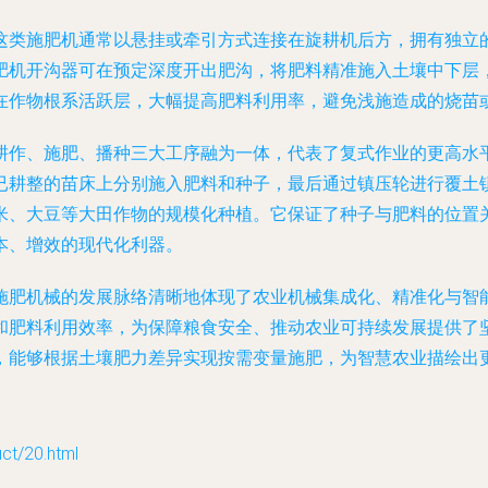
这类施肥机通常以悬挂或牵引方式连接在旋耕机后方，拥有独立
肥机开沟器可在预定深度开出肥沟，将肥料精准施入土壤中下层
在作物根系活跃层，大幅提高肥料利用率，避免浅施造成的烧苗
耕作、施肥、播种三大工序融为一体，代表了复式作业的更高水
已耕整的苗床上分别施入肥料和种子，最后通过镇压轮进行覆土镇
米、大豆等大田作物的规模化种植。它保证了种子与肥料的位置
本、增效的现代化利器。
施肥机械的发展脉络清晰地体现了农业机械集成化、精准化与智
和肥料利用效率，为保障粮食安全、推动农业可持续发展提供了
，能够根据土壤肥力差异实现按需变量施肥，为智慧农业描绘出
/20.html